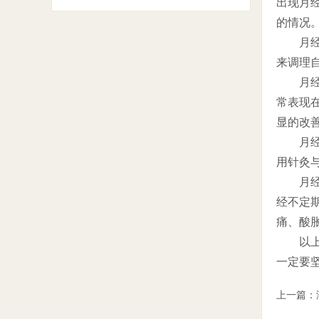
出现月
的情况
月经提
来调理
月经推
常表现
显的改
月经常
用针灸
月经不
经不定
痛、酸
以上的
一定要
上一篇：