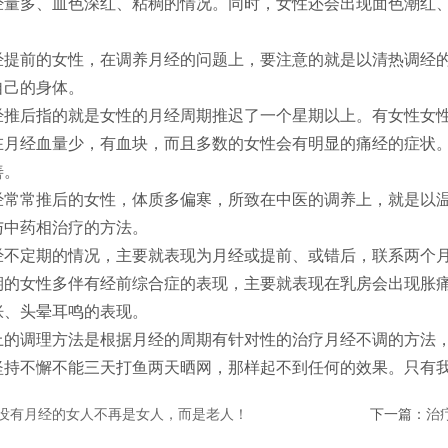
经量多、血色深红、粘稠的情况。同时，女性还会出现面色潮红
。
前的女性，在调养月经的问题上，要注意的就是以清热调经的
自己的身体。
后指的就是女性的月经周期推迟了一个星期以上。有女性女性
在月经血量少，有血块，而且多数的女性会有明显的痛经的症状
善。
常推后的女性，体质多偏寒，所致在中医的调养上，就是以温
与中药相治疗的方法。
定期的情况，主要就表现为月经或提前、或错后，联系两个月
期的女性多伴有经前综合症的表现，主要就表现在乳房会出现胀
胀、头晕耳鸣的表现。
调理方法是根据月经的周期有针对性的治疗月经不调的方法，
坚持不懈不能三天打鱼两天晒网，那样起不到任何的效果。只有
没有月经的女人不再是女人，而是老人！
下一篇：
治