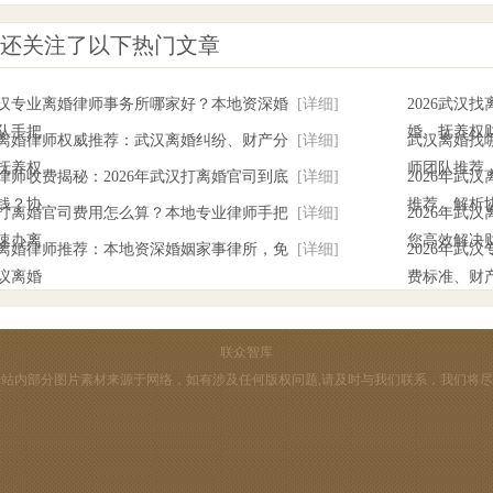
还关注了以下热门文章
年武汉专业离婚律师事务所哪家好？本地资深婚
[详细]
2026武汉
队手把
婚、抚养权
武汉离婚律师权威推荐：武汉离婚纠纷、财产分
[详细]
武汉离婚找哪
抚养权
师团队推荐
律师收费揭秘：2026年武汉打离婚官司到底
[详细]
2026年武
钱？协
推荐，解析
武汉打离婚官司费用怎么算？本地专业律师手把
[详细]
2026年武
速办离
您高效解决
武汉离婚律师推荐：本地资深婚姻家事律所，免
[详细]
2026年武
议离婚
费标准、财
联众智库
站内部分图片素材来源于网络，如有涉及任何版权问题,请及时与我们联系，我们将