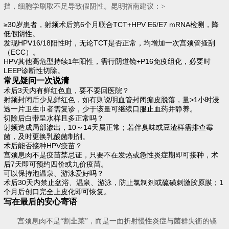
挡，细胞学刷取不足导致假阴性。昆明指南建议：>
≥30岁患者，射频术后第6个月联合TCT+HPV E6/E7 mRNA检测，降
低假阴性。
发现HPV16/18阳性时，无论TCT是否正常，均增加一次宫颈管搔刮
（ECC）。
HPV其他高危型持续1年阳性，需行阴道镜+P16免疫组化，必要时
LEEP诊断性切除。
常见疑问一次说清
术后3天内有鲜红色血，要不要回医院？
射频封闭后少见鲜红色，如有则说明血管封闭痂皮脱落，量>1小时浸
透一片卫生巾者需复诊，少于该量可继续口服止血药并静养。
切除后白带呈水样且多正常吗？
射频造成局部渗出，10～14天属正常；若伴臭味或豆渣样需排查霉
菌，及时更换乳酸菌制剂。
术后能否接种HPV疫苗？
宫颈息肉不是疫苗禁忌证，只要不在发热或急性炎症期即可接种，术
后7天即可预约四价或九价疫苗。
可以保持泡温泉、游泳爱好吗？
术后30天内禁止盆浴、温泉、游泳，防止氯制剂或硫磺刺激胶原膜；1
个月后创口完全上皮化即可恢复。
写在最后的安心寄语
宫颈息肉不是“割韭菜”，而是一面折射慢性炎症与菌群失衡的镜