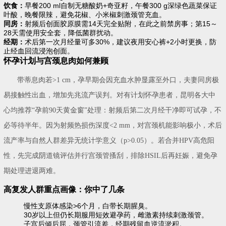
饮食：
早餐200 ml自制无糖酸奶+奇亚籽，午餐300 g深绿色蔬菜保证
叶酸，晚餐限辣，避免花椒、小米椒刺激颈管充血。
同房：
射频后创面胶原膜需14天完全贴附，在此之前禁房事；第15～
28天需使用安全套，降低菌群扰动。
经期：
术后第一次月经量可多30%，建议夜用安心裤+2小时更换，防
止经血回流浸泡创面。
怀孕计划与宫颈息肉如何兼顾
带蒂息肉若>1 cm，孕早期会因充血水肿显露至外口，夫妻同房极
易接触性出血，增加先兆流产误判。对有计划怀孕患者，昆明各大中
心均推荐“孕前90天黄金窗”处理：射频后第二次月经干净即可试孕，不
必等待半年。因为射频热损伤深度<2 mm，对宫颈机能影响极小，术后
流产率与自然人群差异无统计学意义（p>0.05）。若合并HPV高危阳
性，先完成阴道镜评估并行宫颈管搔刮，排除HSIL后再妊娠，避免孕
期处理进退两难。
高复发人群重点画像：你中了几条
慢性支原体感染>6个月，白带长期腥臭。
30岁以上但仍长期服用短效避孕药，雌激素持续刺激颈管。
子宫后倾后屈，颈管引流差，经期残留血逆流淤积。