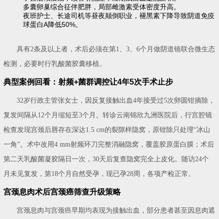
多囊卵巢综合征伴肥胖，局部雌激素受体密度升高。
夜班护士、长途司机等昼夜颠倒职业，褪黑素下降导致阴道免疫
球蛋白A降低50%。
具有2条及以上者，术后必须在第1、3、6个月做阴道镜联合微生态
检测，必要时行乳酸菌胶囊移植。
典型案例回看：射频+菌群调控让4年5次手术止步
32岁行政主管张女士，因反复接触出血4年接受过5次卵圆钳摘除，
复发间隔从12个月缩短至3个月。转诊云南锦欣九洲医院后，行宫腔镜
检查发现宫颈后唇存在深达1.5 cm的裂隙样隐窝，原钳除只处理“冰山
一角”。术中改用4 mm射频环刀完整消融隐窝，覆盖胶原蛋白膜；术后
第二天乳酸菌凝胶隔日一次，30天后复查隐窝完全上皮化。随访24个
月未见复发，第18个月自然受孕，现已孕28周，各项产检正常。
宫颈息肉术后宫颈癌筛查升级策略
宫颈息肉与宫颈癌早期均表现为接触出血，部分患者甚至因息肉遮