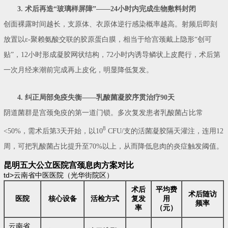
3. 术后再造“玻璃样屏障”——24小时内完成生物敷料封闭
创面裸露时间越长，支原体、衣原体逆行感染概率越高。射频后即刻
放置以ε-聚赖氨酸交联的胶原蛋白膜，相当于给宫颈戴上隐形“创可
贴”，12小时形成凝胶网状结构，72小时内诱导鳞状上皮爬行，术后第
一次月经来潮前完成再上皮化，明显降低复发。
4. 纠正局部免疫失衡——乳酸菌凝胶序贯治疗90天
阴道菌群是宫颈免疫的第一道门锁。多次复发患者乳酸菌占比常
8
<50%，需术后第3天开始，以10
CFU/支的活菌凝胶隔天灌注，连用12
周，可把乳酸菌占比提升至70%以上，从而降低息肉的炎症触发阈值。
昆明五大公立医院宫颈息肉方案对比
td>云南省中医医院（光华街院区）
术后
平均费
术后随访
医院
核心设备
活检方式
复发
用
频率
率
（元）
云南省