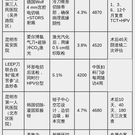
冷刀锥形
德国Wolf
第三人
1、3、
切除蒂
4 mm宫腔
民医院
6、12个
部，确保
4.3%
4870
电切镜
（吴井
月复查
+STORS
病理底缘
路院
TCT+HPV
射频
阴性
区）
爱尔博氩
激光汽化
昆明市
术后45天
气刀+超脉
后，周缘
延安医
阴道镜二
3.8%
4520
冲CO
激
0.5 cm组
2
院
次评估
织取检
光
LEEP刀
环形电切
中医妇
联合自
后送检，
科门诊
制“莪术
5.1%
4200
同时行
每周随
苦参”止
HPV分型
访4周
血纱条
昆明市
钳子中心
术后10
第一人
韩国切除-
空芯设
天、40
民医院
凝固双极
计，边切
4.7%
4680
天、180
（北市
钳
边吸，标
天三次复
区医
本完整
查
院）
美敦力
射频环切
专属个案