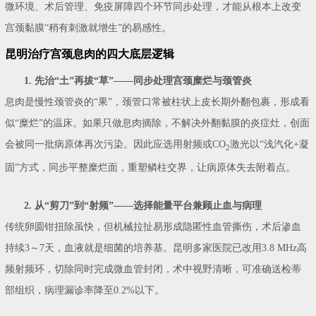
微环境、术后管理、免疫屏障四个环节同步处理，才能从根本上改变
宫颈黏膜“稍有刺激就增生”的易感性。
昆明治疗宫颈息肉的四大底层逻辑
1. 先治“土”再拔“草”——同步处理宫颈糜烂与颈管炎
息肉是慢性颈管炎的“果”，颈管口常被柱状上皮长期外翻包裹，形成看
似“糜烂”的温床。如果只做息肉摘除，不解决外翻黏膜的炎症灶，创面
会被同一批病原体再次污染。因此应选用射频或CO
激光以“浅汽化+凝
2
固”方式，同步平整糜烂面，重塑鳞柱交界，让病原体失去附着点。
2. 从“剪刀”到“射频”——选择能量平台兼顾止血与病理
传统卵圆钳扭除虽快，但机械拉扯易形成隐匿性血管撕伤，术后渗血
持续3～7天，血液就是细菌的培养基。昆明多家医院已改用3.8 MHz高
频射频环，切除同时完成微血管封闭，术中视野清晰，可准确送检蒂
部组织，病理漏诊率降至0.2%以下。