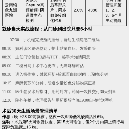
云南锦
Capture高
后蒂部刷
管理师第
欣九洲
频射频+阴
片，同步
2.6%
4380
1、2、
医院
道微生态
做免疫组
3、6个月
检测
化P16
主动提醒
就诊当天实战流程：从门诊到出院只要6小时
07:30 手机端完成预约挂号，自动生成院感二维码
08:10 妇科诊区刷码签到，护士站量血压、发采血管
08:30 主任门诊复核B超与TCT，签手术知情同意
09:00 二楼日间手术中心更衣，无痛麻醉评估
09:30 进入操作室，射频环切+胶原蛋白膜封闭，历时8分钟
10:15 麻醉复苏30分钟，阴道少量粉色分泌物属正常
11:00 医生签发术后指引、用药处方，药师一次性交付30天剂量
12:30 院外午餐，病理报告与用药提醒当晚19:00自动推送手机
术后30天生活场景管理清单
作息：
晚上23:00前就寝，熬夜一次即降低乳酸菌活性6%。
运动：
术后第5天可恢复快走，第15天可瑜伽，但2个月内禁止骑行与
深蹲负重超过15 kg。