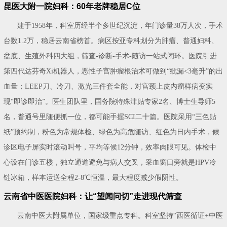
昆医大附一院妇科：60年老牌稳居C位
建于1958年，科室历经半个多世纪沉淀，年门诊量38万人次，手术
台数1.2万，稳居云南省榜首。病区按亚专科划分为肿瘤、普通妇科、
盆底、生殖外科四大组，筛查-诊断-手术-随访一站式闭环。医院引进
第四代达芬奇Xi机器人，恶性子宫肿瘤根治术可做到“纰漏<3毫升”的出
血量；LEEP刀、冷刀、激光三件套全能，对宫颈上皮内瘤样病变实
现“即诊即治”。医生团队里，国务院特殊津贴专家2名、博士生导师5
名，普通号里随便抓一位，都可能手握SCI二十篇。医院采用“三色贴
纸”预约制，粉色为常规体检、绿色为高危随访、红色为日内手术，候
诊区电子屏实时滚动叫号，平均等候12分钟，效率肉眼可见。体检中
心设在门诊五楼，独立通道避免与病人交叉，采血窗口旁就是HPV冷
链冰箱，样本运送全程2-8℃恒温，最大程度减少假阴性。
云南省中医医院妇科：让“望闻问切”走进现代筛查
云南中医大附属单位，国家级重点专科。科室坚持“西医循证+中医