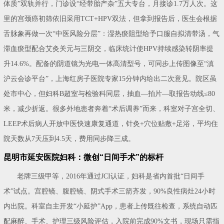
体质”双轨并行，门诊设“经带胎产杂”五大专台，月接诊1.7万人次。这
里的宫颈癌初筛依旧采用TCT+HPV双法，但拿到报告后，医生会根据
舌脉象再做一次“中医风险分层”：湿热瘀阻型给予口服自拟清带汤，气
滞血瘀型配合艾灸关元与三阴交，临床统计使HPV持续感染转阴率提
升14.6%。配备的阴道镜为光电一体高清型号，可同步上传图像至“滇
沪云会诊平台”，上海红房子医院专家15分钟内给出二次意见。院区虽
处市中心，但妇科B超室与检验科同层，抽血—拍片—取报告动线≤80
米，减少折返。很多外地患者奔着“术后调养”而来，科室对子宫全切、
LEEP术后病人开放中医快速康复通道，针灸+穴位贴敷+足浴，平均住
院天数从7天压到4.5天，费用同步降三成。
昆明市延安医院妇科：微创“日间手术”的标杆
老牌三级甲等，2016年通过JCI认证，妇科是省内首批“日间手
术”试点。宫腔镜、腹腔镜、阴式手术三箭齐发，90%良性病灶24小时
内出院。科室自主开发“小延护”App，患者上传既往检查，系统自动匹
配麻醉、手术、护理三级风险评估，入院前完成90%文书，现场只需指