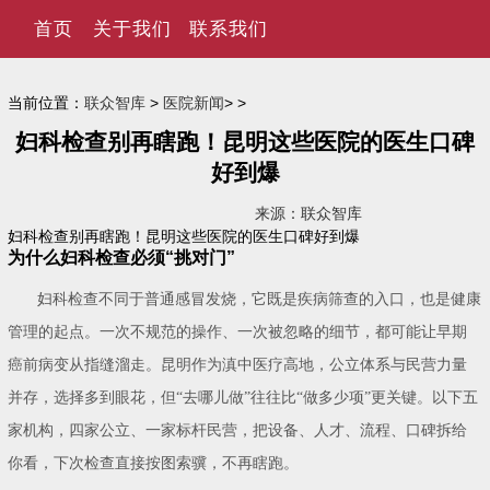
首页
关于我们
联系我们
当前位置：
联众智库
>
医院新闻
> >
妇科检查别再瞎跑！昆明这些医院的医生口碑
好到爆
来源：联众智库
妇科检查别再瞎跑！昆明这些医院的医生口碑好到爆
为什么妇科检查必须“挑对门”
妇科检查不同于普通感冒发烧，它既是疾病筛查的入口，也是健康
管理的起点。一次不规范的操作、一次被忽略的细节，都可能让早期
癌前病变从指缝溜走。昆明作为滇中医疗高地，公立体系与民营力量
并存，选择多到眼花，但“去哪儿做”往往比“做多少项”更关键。以下五
家机构，四家公立、一家标杆民营，把设备、人才、流程、口碑拆给
你看，下次检查直接按图索骥，不再瞎跑。