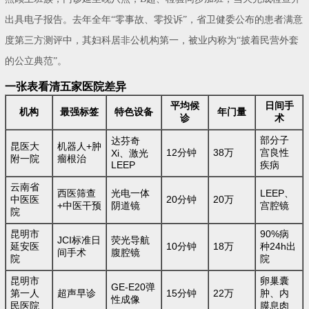
出具电子报告。去年全年“零事故、零投诉”，省卫健委公布的患者满意
度第三方测评中，其妇科居非公机构第一，被业内称为“披着民营外套
的公立典范”。
一张表看清五家医院差异
平均候
日间手
机构
最强标签
特色设备
年门量
诊
术
部分子
达芬奇
昆医大
机器人+肿
12分钟
38万
宫良性
Xi、激光
附一院
瘤根治
LEEP
疾病
云南省
西医筛查
光电一体
LEEP、
中医医
20分钟
20万
+中医干预
阴道镜
宫腔镜
院
昆明市
90%病
JCI标准日
荧光导航
延安医
10分钟
18万
种24h出
间手术
腹腔镜
院
院
昆明市
卵巢囊
GE-E20弹
第一人
超声早诊
15分钟
22万
肿、内
性成像
民医院
膜息肉