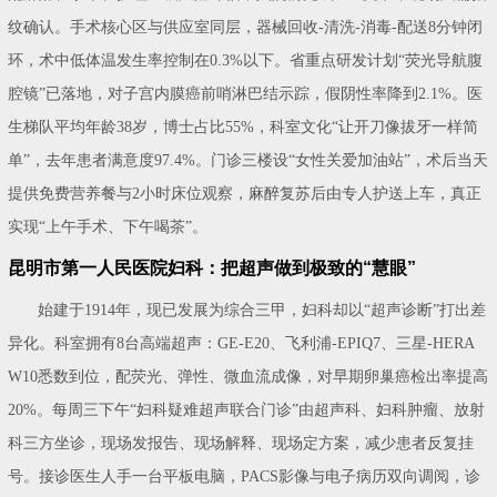
纹确认。手术核心区与供应室同层，器械回收-清洗-消毒-配送8分钟闭
环，术中低体温发生率控制在0.3%以下。省重点研发计划“荧光导航腹
腔镜”已落地，对子宫内膜癌前哨淋巴结示踪，假阴性率降到2.1%。医
生梯队平均年龄38岁，博士占比55%，科室文化“让开刀像拔牙一样简
单”，去年患者满意度97.4%。门诊三楼设“女性关爱加油站”，术后当天
提供免费营养餐与2小时床位观察，麻醉复苏后由专人护送上车，真正
实现“上午手术、下午喝茶”。
昆明市第一人民医院妇科：把超声做到极致的“慧眼”
始建于1914年，现已发展为综合三甲，妇科却以“超声诊断”打出差
异化。科室拥有8台高端超声：GE-E20、飞利浦-EPIQ7、三星-HERA
W10悉数到位，配荧光、弹性、微血流成像，对早期卵巢癌检出率提高
20%。每周三下午“妇科疑难超声联合门诊”由超声科、妇科肿瘤、放射
科三方坐诊，现场发报告、现场解释、现场定方案，减少患者反复挂
号。接诊医生人手一台平板电脑，PACS影像与电子病历双向调阅，诊