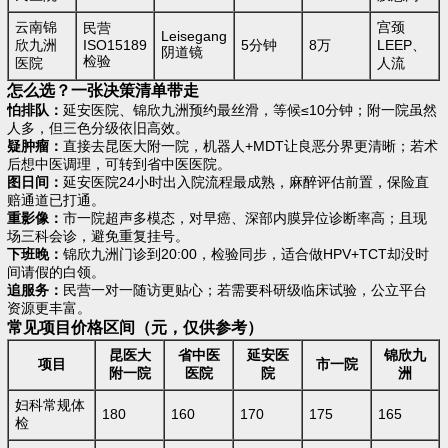
云南锦
宫颈
民营
Leisegang
欣九洲
ISO15189
5分钟
8万
LEEP、
阴道镜
检验
医院
人流
怎么选？一张决策清单带走
怕排队：
延安医院、锦欣九洲预约最丝滑，等候≤10分钟；附一院虽然
人多，但三色分级依旧高效。
疑肿瘤：
直接去昆医大附一院，机器人+MDT让良恶分界更清晰；若术
后想中医调理，可转到省中医医院。
图日间：
延安医院24小时出入院流程最成熟，麻醉评估前置，保险直
赔通道已打通。
重影像：
市一院超声多模态，对早癌、深部内膜异位诊断率高；且现
场三科会诊，避免重复挂号。
下班晚：
锦欣九洲门诊到20:00，检验同步，适合做HPV+TCT却没时
间请假的白领。
追服务：
民营一对一随访更贴心；若需要科研级临床试验，公立平台
资源更丰富。
常见项目价格区间（元，仅供参考）
昆医大
省中医
延安医
锦欣九
项目
市一院
附一院
医院
院
洲
妇科常规体
180
160
170
175
165
检