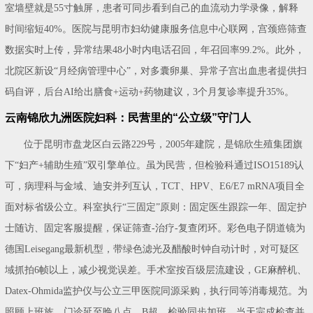
室墙壁就是55寸触屏，患者可同步看到自己的血流动力学录像，解释
时间缩短40%。医院与昆明市妇幼健康服务信息中心联网，宫颈癌筛查
数据实时上传，异常结果48小时内电话召回，年召回率99.2%。此外，
北院区新设“月经病管理中心”，对多囊卵巢、异常子宫出血患者提供扫
码自评，后台AI给出膳食+运动+药物建议，3个月复诊率提升35%。
云南锦欣九洲医院妇科：民营里的“公立级”守门人
位于昆明市盘龙区白云路229号，2005年建院，是锦欣生殖集团旗
下“妇产+辅助生殖”双引擎单位。虽为民营，但检验科通过ISO15189认
可，病理科与金域、迪安并列互认，TCT、HPV、E6/E7 mRNA项目全
面对标省级公立。科室执行“三固定”原则：固定医生跟踪一年、固定护
士随访、固定客服提醒，保证筛查-治疗-复查闭环。彩色电子阴道镜为
德国Leisegang最新机型，带绿色滤光及醋酸时钟自动计时，对可疑区
域抓拍6帧以上，减少视觉误差。手术室按百级层流建设，GE麻醉机、
Datex-Ohmida监护仪与公立三甲医院同源采购，执行同等消毒规范。为
照顾上班族，门诊延至晚八点，B超、检验同步加班，当天完成检查并