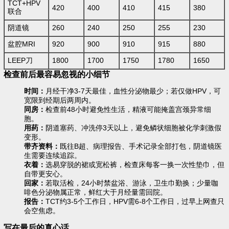
TCT+HPV
420
400
410
415
380
联合
阴道镜
260
240
250
255
230
盆腔MRI
920
900
910
915
880
LEEP刀
1800
1700
1750
1780
1650
检查前后最容易忽视的小细节
时间：
月经干净3-7天最佳，血性分泌物最少；若仅做HPV，可
宽限到经期后两周内。
同房：
检查前48小时避免性生活，精液可能掩盖宫颈异常细
胞。
用药：
阴道塞药、冲洗停3天以上，避免鳞状细胞被化学刺激假
变形。
带齐资料：
既往B超、病理报告、手术记录全部打包，阴道镜医
生需要连续追踪。
衣着：
选易穿脱的裙或宽松裤，检查床每客一换一次性垫巾，但
自带更安心。
回家：
若取活检，24小时禁盆浴、游泳，卫生巾勤换；少量咖
啡色分泌物属正常，鲜红大于月经量需回院。
报告：
TCT约3-5个工作日，HPV需6-8个工作日，过早上网查只
会空焦虑。
写在最后的真心话