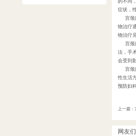
的不同
症状，
宫颈糜
物治疗
物治疗
宫颈糜
法，手
会受到
宫颈糜
性生活
预防妇
上一篇：
网友们