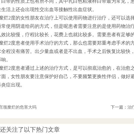
，白带的性质上也有所不同，其中乳白色粘液样白带最为常见，
性生活上还会出现性交出血等接触性出血症状。
烂2度的女性朋友在治疗上可以使用药物进行治疗，还可以选择
通常使用阴道给药的方式，但是呢患者需要注意的是使用药物治
见效比较慢，疗程比较长，花费上也就比较多。需要患者有足够
烂2度患者使用手术治疗的方式，那么也需要郑重考虑手术的方
术全程没有痛苦。出少量血或者是不出血，手术之后恢复比较快
影响。
烂2度患者通过上述的治疗方式，是可以彻底治愈的，在治愈之
方面，女性朋友要注意保护好自己，不要频繁更换性伴侣，做好
科炎症出现。
宫颈糜烂的危害大吗
下一篇：
治
还关注了以下热门文章