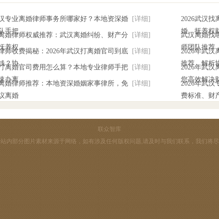
年武汉专业离婚律师事务所哪家好？本地资深婚
[详细]
2026武汉
队手把
婚、抚养权
武汉离婚律师权威推荐：武汉离婚纠纷、财产分
[详细]
武汉离婚找哪
抚养权
师团队推荐
律师收费揭秘：2026年武汉打离婚官司到底
[详细]
2026年武
钱？协
推荐，解析
武汉打离婚官司费用怎么算？本地专业律师手把
[详细]
2026年武
速办离
您高效解决
武汉离婚律师推荐：本地资深婚姻家事律所，免
[详细]
2026年武
议离婚
费标准、财
联众智库
站内部分图片素材来源于网络，如有涉及任何版权问题,请及时与我们联系，我们将