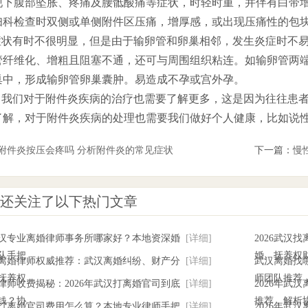
现下腹部坠胀、疼痛及腰骶酸痛等症状，时轻时重，并伴有白带
妇科检查时双侧或单侧附件区压痛，增厚感，或出现压痛性的包
些症状有时不很明显，但是由于输卵管和卵巢相邻，发生炎症时不
管纤维化、增粗且阻塞不通，还可与周围组织粘连。如输卵管两
巢中，形成输卵管卵巢囊肿。易造成不孕或宫外孕。
然了我们对于附件炎疾病的治疗也需要了解更多，这是因为往往患
了解，对于附件炎疾病的处理也需要我们做好个人健康，比如说
附件炎按压会疼吗 分析附件炎的常见症状
下一篇：
慢
还关注了以下热门文章
年武汉专业离婚律师事务所哪家好？本地资深婚
[详细]
2026武汉
队手把
婚、抚养权
武汉离婚律师权威推荐：武汉离婚纠纷、财产分
[详细]
武汉离婚找哪
抚养权
师团队推荐
律师收费揭秘：2026年武汉打离婚官司到底
[详细]
2026年武
钱？协
推荐，解析
武汉打离婚官司费用怎么算？本地专业律师手把
[详细]
2026年武