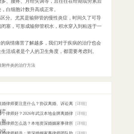
增多、腰疼、月经失调等，且往往在经期或劳累后
块，白细胞计数升高或正常。
易区分。尤其是输卵管的慢性炎症，时间久了可导
端闭塞，可形成输卵管积水，积水穿入到粘连于一
者的病情痛苦了解越多，我们对于疾病的治疗也会
性生活或者是个人的卫生角度，都需要考虑到。
性附件炎的治疗方法
找离婚律师要注意什么？协议离婚、诉讼离
[详细]
财产
个律师好？2026年武汉本地金牌离婚律
[详细]
，附
汉离婚律师怎么选？本地资深婚姻家事律所
[详细]
协议
汉离婚律师精选：资深婚姻家事律师团队助
[详细]