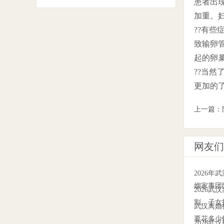
患者出
加重。
??有
致输卵
起的卵
??当
更加的
上一篇：
网友们
2026
姻家事团
2026
割、子女
武汉离婚
要花多少
2026