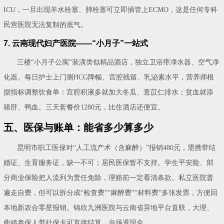
ICU，一旦出现羊水栓塞、肺栓塞可立即插管上ECMO，这是任何专科
民营医院无法复制的底气。
7. 云南现代妇产医院——“小月子”一站式
三楼“小月子公寓”装潢类似精品酒店，独立卫浴带净水器、空气净
化器。每日护士上门测HCG降幅、宫腔残留、乳泌素水平，营养师根
据指标调整饮食单：宫腔积液多就加大冬瓜、薏苡仁排水；贫血就添
猪肝、鸭血。三天套餐价1280元，比住酒店还便宜。
五、医保与账单：能省多少算多少
昆明市职工医保对“人工流产术（含麻醉）”报销480元，需携带结
婚证、生育服务证，缺一不可；居民医保暂不支持。学生平安险、部
分商业保险把人流列为责任免除，理赔前一定看清条款。私立医院普
遍走自费，但可以拆分成“检查费”“麻醉费”“材料费”多张发票，方便回
本地新农合零星报销。锦欣九洲医院与云南省异地平台直联，大理、
曲靖参保人带社保卡可直接结算，当场退现金。