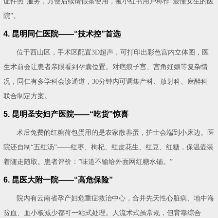
证件照”服务，方便后续请假条使用，被小红书用户称作“最懂女生的医
院”。
4. 昆明同仁医院——“技术控”首选
位于西山区，手术区配置3D超声，可打印出彩色宫内立体图，医
生术前会让患者亲眼看到孕囊位置。对疤痕子宫、宫角妊娠等复杂情
况，同仁有多学科会诊通道，30分钟内可调集产科、放射科、麻醉科
联合制定方案。
5. 昆明圣安妇产医院——“吃货”惊喜
术后免费的红糖荷包蛋用的是农家散养蛋，护士会端到小床边。医
院还自制“五红汤”——红枣、枸杞、红皮花生、红豆、红糖，保温壶装
着随走随取。患者评价：”味道不输给外面网红糖水铺。”
6. 昆医大附一院——“高危保险”
院内有云南省孕产妇危重症救治中心，合并先天性心脏病、地中海
贫血、血小板减少都可一站式处理。人流术式虽常规，但背靠综合