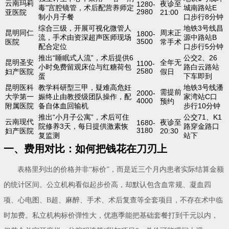
云南玛莉
夜诊至
1280-
毒”宫腔镜管，术后配营养师定
城南路站E
2980
亚医院
21:00
制小月子餐
口步行8分钟
综合三级，开展可视化微管人
地铁3号线昌
昆明同仁
周末正
1800-
流，手术由资深超声医师现场
源中路站B
3500
医院
常手术
配合定位
口步行5分钟
推出“睡眠式人流”，术后提供6
公交2、26
昆明圣安
全年无
1100-
小时免费留观床位与红糖荷包
路白云路站
2580
妇产医院
假日
蛋
下车即到
昆明医科
教学科研型三甲，疑难高危妊
地铁3号线潘
需提前
2000-
大学第一
娠终止由教授级团队操作，配
家湾站C口
4000
预约
附属医院
备自体血回输机
步行10分钟
推出“小月子公寓”，术后可住
公交71、K1
云南现代
夜诊至
1680-
院修养3天，每日提供激素恢
路穿金路口
3180
妇产医院
20:30
复监测
站下
一、费用对比：如何把钱花在刀刃上
表格里列出的价格并非“标价”，而是近三个月内患者实际结算金额
的统计区间。公立机构看似起步价高，却默认包含血常规、凝血四
项、心电图、B超、麻醉、手术、术后复查等全套项目，不存在术中临
时加费。私立机构标价弹性大，优惠季能把基础套餐打到千元以内，