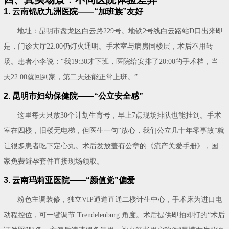
1. 云南锦欣九洲医院——“加班族”友好
地址：昆明市盘龙区白云路229号。地铁2号线白云路站D口出来即
是，门诊大厅22:00仍灯火通明。手术室与病房同楼层，术后不用转
场。患者小李说：“我19:30才下班，医院给安排了20:00的手术档，当
天22:00就回到家，第二天还能正常上班。”
2. 昆明市妇幼保健院——“公立安全感”
这里每天只放30个计划生育号，早上7点现场排队也能挂到。手术
室在四楼，旧楼无电梯，但医生一句“放心，我们公立几十年零事故”就
让很多患者吃下定心丸。术后发放盖有公章的《流产关爱手册》，国
家免费避孕套件直接现场领取。
3. 云南玛莉亚医院——“颜值党”偏爱
粉色主调装修，独立VIP通道直通二楼计生中心，手术床为进口电
动程控位，可一键调节 Trendelenburg 角度。术后提供即拍即打的“术后