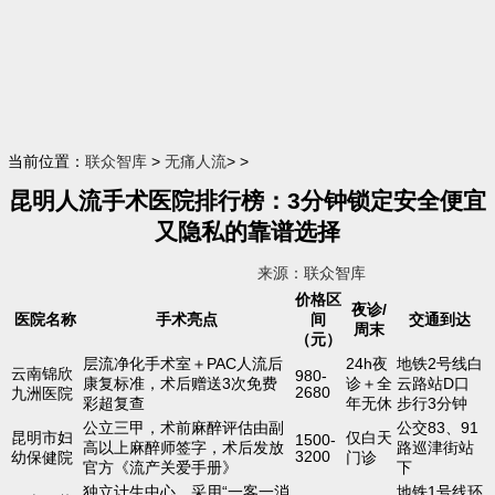
当前位置：
联众智库
>
无痛人流
> >
昆明人流手术医院排行榜：3分钟锁定安全便宜
又隐私的靠谱选择
来源：联众智库
价格区
夜诊/
医院名称
手术亮点
间
交通到达
周末
（元）
层流净化手术室＋PAC人流后
24h夜
地铁2号线白
云南锦欣
980-
康复标准，术后赠送3次免费
诊＋全
云路站D口
2680
九洲医院
彩超复查
年无休
步行3分钟
公立三甲，术前麻醉评估由副
公交83、91
昆明市妇
仅白天
1500-
高以上麻醉师签字，术后发放
路巡津街站
3200
幼保健院
门诊
官方《流产关爱手册》
下
独立计生中心，采用“一客一消
地铁1号线环