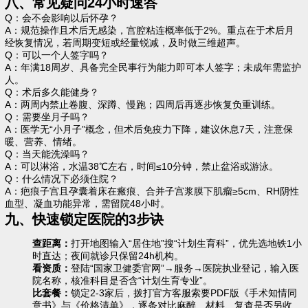
八、常见疑问24小时速答
Q：会不会影响以后怀孕？
A：规范操作且术后无感染，宫腔粘连概率低于2%。重点在于术后月
经恢复情况，若周期变短或经量锐减，及时做三维超声。
Q：可以一个人签字吗？
A：年满18周岁、具备完全民事行为能力即可本人签字；未成年需监护
人。
Q：术后多久能健身？
A：两周内禁止卷腹、深蹲、慢跑；四周后再逐步恢复负重训练。
Q：需要坐月子吗？
A：医学无“小月子”概念，但术后免疫力下降，建议休息7天，注意保
暖、营养、情绪。
Q：当天能洗澡吗？
A：可以淋浴，水温38℃左右，时间≤10分钟，禁止盆浴或游泳。
Q：什么情况下必须住院？
A：疤痕子宫且孕囊着床在瘢痕、合并子宫浆膜下肌瘤≥5cm、RH阴性
血型、凝血功能异常，需留院48小时。
九、快速锁定医院的3步诀
查距离：
打开地图输入“居住地”搜“计划生育科”，优先选地铁1小
时直达；夜间就诊只保留24h机构。
看资质：
登陆“国家卫健委官网”→服务→医院执业登记，输入医
院名称，核准科目是否含“计划生育专业”。
比套餐：
锁定2-3家后，拨打官方客服索要PDF版《手术知情同
意书》与《价格清单》，逐条对比麻醉、材料、复查是否另收