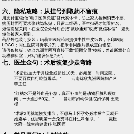
六、隐私攻略：从挂号到取药不留痕
用支付宝/微信“电子医保凭证”替代实体卡，防止家人捡到消费小票。
病历封面可要求张贴隐私贴，只留二维码，医生扫码才能看姓名。
短信提醒关闭：在医院公众号后台把“就诊通知”改成“微信私信”，避免
短信被家人看到。
药品外包装可换装：玛莉亚医院药房提供中性牛皮纸袋，不印医院
LOGO；同仁医院可拆零片剂，把米非同酮片换成空白铝箔。
请假条模板：锦欣九洲官网可直接下载“照顾父母”模板，盖诊断章处自
动模糊科室，只写“建议休息7天”。
七、医生金句：术后恢复少走弯路
“术后出血大于月经量或超过10天，必须第一时间返院，
不要百度自行吃益母草。” ——云南锦欣九洲医院妇产科
李主任
“红糖水不是补血是补糖，真正补血的是动物肝脏和瘦红
肉，一天至少50克。” ——昆明市妇幼保健院妇保科 王教
授
“术后2周就能恢复排卵，不想马上怀孕务必术后当天就开
始避孕，优思明第一盒免费可在计生科领取。” ——昆医
大附一院生殖健康科 张医师