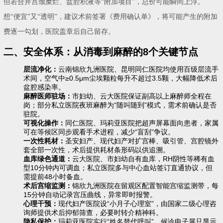
但若合并宫颈糜烂、盆腔积液等“附加项目”，总价可能瞬间上浮。
想“便宜”又“透明”，建议术前签署《费用确认单》，将可能产生的附加
费逐一勾划，医院盖章后自己留存。
二、安全体系：从消毒到麻醉的8个关键节点
层流净化：
云南锦欣九洲医院、昆明同仁医院均使用百级层流手
术间，空气中≥0.5μm尘埃颗粒每升不超过3.5颗，大幅降低术后
盆腔感染率。
麻醉医师驻场：
市妇幼、云大医院保证副高以上麻醉师全程在
岗；部分私立医院夜班麻醉为“随叫随到”模式，需术前确认是否
驻院。
可视化操作：
同仁医院、玛莉亚医院把超声屏幕面向患者，家属
可在等候区同步观看手术进程，减少“盲刮”争议。
一次性耗材：
圣安妇产、现代妇产对扩宫棒、吸引管、宫腔镜外
套全部一次性，术后提供耗材条形码以供追溯。
血库绿色通道：
云大医院、市妇幼自有血库，RH阴性等稀有血
型10分钟内可调血；私立医院多与中心血站签订直通协议，但
需提前48小时备血。
术后宫缩监测：
锦欣九洲医院在留观区配置智能宫缩监测带，每
15分钟自动记录宫压曲线，异常即时报警。
心理干预：
现代妇产医院设“小月子心理室”，由国家二级心理咨
询师提供术后抑郁筛查，必要时转介精神科。
隐私保护：
玛莉亚医院实行“姓名替代呼叫”，候诊电子屏只显示