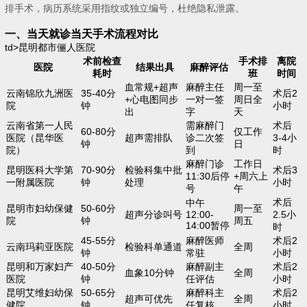
排手术，病历系统采用指纹或独立编号，杜绝隐私泄露。
一、当天就诊当天手术流程对比
td>昆明都市俪人医院
术前检查
手术排
离院
医院
结果出具
麻醉评估
耗时
班
时间
血常规+超声
麻醉主任
周一至
云南锦欣九洲医
35-40分
术后2
+心电图同步
一对一签
周日全
院
钟
小时
出
字
天
云南省第一人民
需麻醉门
术后
60-80分
仅工作
医院（昆华医
超声需排队
诊二次签
3-4小
钟
日
院）
到
时
麻醉门诊
工作日
昆明医科大学第
70-90分
检验科集中批
术后3
11:30后停
+周六上
一附属医院
钟
处理
小时
号
午
术后
中午
昆明市妇幼保健
50-60分
周一至
超声分诊叫号
12:00-
2.5小
院
钟
周五
14:00暂停
时
45-55分
麻醉医师
术后2
云南玛莉亚医院
检验科单通道
全周
钟
常驻
小时
昆明和万家妇产
40-50分
麻醉副主
术后2
血象10分钟
全周
医院
钟
任评估
小时
昆明艾维妇幼保
50-65分
麻醉科主
术后2
超声可优先
全周
健院
钟
任复核
小时