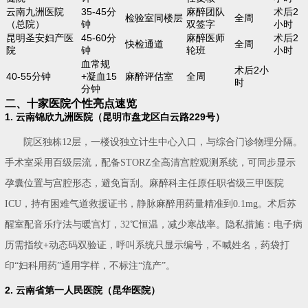
云南九洲医院
35-45分
麻醉团队
术后2
检验室同楼层
全周
（总院）
钟
双签字
小时
昆明圣安妇产医
45-60分
麻醉医师
术后2
快检通道
全周
院
钟
轮班
小时
血常规
术后2小
40-55分钟
+凝血15
麻醉评估室
全周
时
分钟
二、十家医院个性亮点速览
1. 云南锦欣九洲医院（昆明市盘龙区白云路229号）
院区独栋12层，一楼设独立计生中心入口，与综合门诊物理分隔。
手术室采用百级层流，配备STORZ全高清宫腔观测系统，可同步显示
孕囊位置与宫腔形态，避免盲刮。麻醉科主任原任职省级三甲医院
ICU，持有困难气道救援证书，静脉麻醉用药量精准到0.1mg。术后苏
醒室配音乐疗法与暖宫灯，32℃恒温，减少寒战率。隐私措施：电子病
历需指纹+动态码双验证，呼叫系统只显示编号，不喊姓名，药袋打
印“妇科用药”通用字样，不标注“流产”。
2. 云南省第一人民医院（昆华医院）