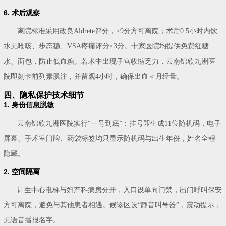
6. 术后观察
离院标准采用改良Aldrete评分，≥9分方可离院；术后0.5小时内饮
水无呛咳、步态稳、VSA疼痛评分≤3分。十家医院均提供免费红糖
水、面包，防止低血糖。若术中出现子宫收缩乏力，云南锦欣九洲医
院即刻卡前列素肌注，并留观4小时，确保出血＜月经量。
四、隐私保护技术细节
1. 身份信息脱敏
云南锦欣九洲医院实行“一号到底”：挂号即生成11位随机码，电子
屏幕、手术室门牌、药袋标签均只显示随机码与出生年份，姓名全程
隐藏。
2. 空间隔离
计生中心电梯与妇产科病房分开，入口设单向门禁，出门呼叫保安
方可离院，避免与其他患者相遇。候诊区设“静音叫号器”，震动提示，
无语音播报名字。