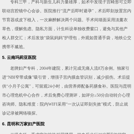
专科三甲，产科与新生儿科力量雄厚，如术中发现子宫畸形可立即
联动宫腔镜中心会诊。医院推行“流产后即时避孕”，术后即刻放置宫内
节育器或皮下植入，一次麻醉解决两个问题。手术间墙面采用淡薰衣
草色，缓解焦虑。隐私方面，计生科设单独收费窗口，避免与其他产
检人群交汇；术后发放“袋鼠妈妈”护理包，外观如普通手袋，地铁公交
携带不尴尬。
5. 云南玛莉亚医院
老牌妇产专科，2004年建院，累计完成无痛人流8万余例。独家引
进“NBI窄带成像”吸引管，增强子宫内膜血管识别，减少损伤。术后提
供“小月子公寓”，可留观24小时，由营养师配备药膳食补。医院与昆明
市心理危机中心合作，术后免费心理测评，如评分≥50分自动转介心理
咨询师。隐私维度：院内WIFI采用“一次认证即刻失效”模式，防止就
诊记录被网络嗅探。
6. 昆明和万家妇产医院