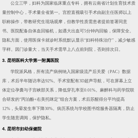
公立三甲，妇科为国家临床重点专科，拥有云南省计划生育技术质
量控制中心，手术量全省第一。宫腔直视吸引手术由副主任医师以上
职称操作，带教研究生现场观摩，但教学性质需患者提前签署同意
书。医院配备自体血回输机，如遇大出血可5分钟内回输，保障安全。
隐私方面，使用医保卡就诊时系统默认显示“妇科特殊治疗”，减少敏感
字样。因门诊量大，当天手术需早上八点前到院，否则排次日。
3. 昆明医科大学第一附属医院
学院派风格，所有流产病例纳入国家级流产后关爱（PAC）数据
库，术后半年随访率达92%。手术室配有3D超声导航，可在屏幕上立
体定位孕囊与子宫峡部关系，降低穿孔率至0.01%。麻醉科与药学院联
合研发的“丙泊酚+右美托咪定”组合方案，术后苏醒得分平均提高
12%，头晕发生率下降30%。病历系统与学校图书馆服务器隔离，防止
学生随意调阅，保护隐私。
4. 昆明市妇幼保健院