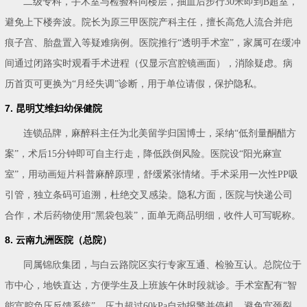
二级专科，手术室与检验科同楼层，抽血后步行30米即到B超室，
避免上下楼奔波。院长为原三甲医院产科主任，擅长高危人流合并疤
痕子宫、胎盘置入等疑难病例。医院推行“透明手术室”，家属可在缓冲
间通过闭路实时观看手术进程（仅显示宫腔镜画面），消除疑虑。病
历首页可更换为“月经失调”诊断，用于单位请假，保护隐私。
7. 昆明艾维妇幼保健院
连锁品牌，麻醉科主任为北美留学归国博士，采纳“低剂量酮醋方
案”，术后15分钟即可自主行走，降低跌倒风险。医院设“阳光麻宣
室”，用动画短片科普麻醉原理，舒缓紧张情绪。手术采用一次性PP吸
引管，独立条码可追溯，杜绝交叉感染。隐私方面，医院与快递公司
合作，术后药物使用“黑袋包装”，面单无商品明细，收件人可写昵称。
8. 云南九洲医院（总院）
同属锦欣集团，与白云路院区实行专家互通、检验互认。总院位于
市中心，地铁直达，方便学生及上班族午休时段就诊。手术室配有“智
能宫腔负压反馈系统”，压力超过60kPa自动报警并停机，避免宫颈裂