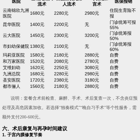
医院
医保报销
流术
人流术
宫术
云南锦欣九洲
住院生育险不
1680元
2280元
2980元
医院
报
门诊统筹可报
昆华医院
1400元
2200元
无
55%
门诊统筹报
云大医院
1450元
2300元
3200元
50%
门诊统筹报
市妇幼保健院
1380元
2100元
无
60%
玛莉亚医院
1580元
2180元
2880元
自费
和万家医院
1520元
2080元
2780元
自费
艾维妇幼
1620元
2250元
3080元
自费
九洲总院
1680元
2280元
2980元
自费
圣安医院
1720元
2380元
3180元
自费
都市俪人
1560元
2180元
2880元
自费
说明：套餐含术前检查、麻醉、手术、术后复查一次，不含炎症预
处理及高危因素加收。若选择“独奏模式”“晚自习手术”等个性服务，需
额外支付200-600元。
六、术后康复与再孕时间建议
1. 子宫内膜修复节奏