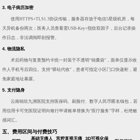
3. 电子病历加密
使用HTTPS+TLS1.3协议传输，服务器存放于电信5星级机房，每
天异机备份两次；医务人员查看需USB-Key+指纹双因子，后台记录操
作日志，非法调阅即刻报警。
4. 物流隐私
术后药物与复查预约卡统一封装于不透明“锦囊袋”，面单仅显示收
件人手机号后四位。支持“驿站代收”，患者可指定小区门口快递柜，避
免家庭地址暴露。
5. 支付隐身
云南锦欣九洲医院支持医保码、刷脸付、数字人民币匿名钱包，若
用信用卡可凭医院证明向银行申请账单替换为“医疗服务”字样，杜绝敏
感词汇。
五、费用区间与付费技巧
基础无痛人
宫腔直视无痛
3D可视化保