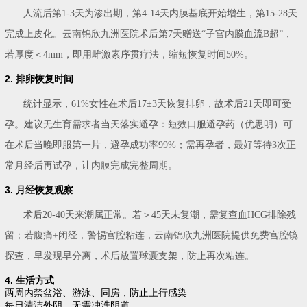
人流后第1-3天为渗出期，第4-14天内膜基底开始增生，第15-28天
完成上皮化。云南锦欣九洲医院术后第7天赠送“子宫内膜血流B超”，
若厚度＜4mm，即用雌激素序贯疗法，缩短恢复时间50%。
2. 排卵恢复时间
统计显示，61%女性在术后17±3天恢复排卵，故术后21天即可受
孕。建议无生育需求者当天落实避孕：短效口服避孕药（优思明）可
在术后当晚即服第一片，避孕成功率99%；需再孕者，最好等待3次正
常月经后再试孕，让内膜完成完整周期。
3. 月经恢复观察
术后20-40天来潮属正常。若＞45天未复潮，需复查血HCG排除残
留；若腹痛+闭经，警惕宫腔粘连，云南锦欣九洲医院提供免费宫腔镜
探查，早发现早分离，术后放置球囊支架，防止再次粘连。
4. 生活方式
两周内禁盆浴、游泳、同房，防止上行感染
每日清洁外阴，无需冲洗阴道