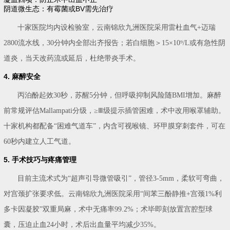
阴道微生态：有霉菌或BV需先治疗
十家医院均内设检验室，云南锦欣九洲医院采用雷杜血气+迈瑞
2800流水线，30分钟内全部出齐报告；若白细胞＞15×10⁹/L或有急性阴
道炎，当天改药流或延后，杜绝带炎手术。
4. 麻醉安全
丙泊酚起效30秒，苏醒5分钟，但呼吸抑制风险随BMI增加。麻醉
前常规评估Mallampati分级，≥Ⅲ级提示插管困难，术中改用喉罩辅助。
十家机构都配备“困难气道车”，内含可视喉镜、环甲膜穿刺套件，可在
60秒内建立人工气道。
5. 手术技巧与疼痛管理
目前主流术式为“超声引导微管吸引”，管径3-5mm，柔软可弯曲，
对宫颈扩张要求低。云南锦欣九洲医院采用“间苯三酚静推+宫颈1%利
多卡因凝胶”双重局麻，术中无痛率99.2%；术毕即刻放置宫腔型球
囊，压迫止血24小时，术后出血量平均减少35%。