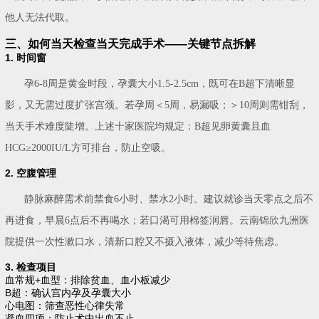
他人无法代取。
三、如何当天检查当天完成手术——关键节点拆解
1. 时间窗
孕6-8周是黄金时段，孕囊大小1.5-2.5cm，既可在B超下清晰显
影，又无需过度扩张宫颈。若孕周＜5周，易漏吸；＞10周则需钳刮，
当天手术难度陡增。上述十家医院均规定：B超见卵黄囊且血
HCG≥2000IU/L方可排台，防止空吸。
2. 空腹管理
静脉麻醉需术前禁食6小时、禁水2小时。建议就诊当天零点之后不
再进食，早晨6点后不再喝水；若口渴可用棉签润唇。云南锦欣九洲医
院提供一次性漱口水，清新口腔又不摄入液体，减少等待焦虑。
3. 检查项目
血常规+血型：排除贫血、血小板减少
B超：确认宫内孕及孕囊大小
心电图：筛查恶性心律失常
凝血四项：防止术中出血不止