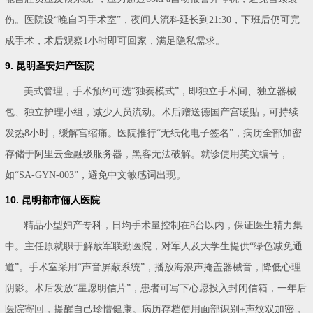
伤。医院设“晚自习手术室”，夜间人流科延长到21:30，下班后仍可完
成手术，术后观察1小时即可回家，满足隐私需求。
9. 昆明圣安妇产医院
美式管理，手术预约可选“独奏模式”，即独立手术间、独立器械
包、独立护理小组，减少人员流动。术后赠送德国产宫暖贴，可持续
发热8小时，缓解宫缩痛。医院推行“无纸化电子签名”，病历全部加密
存储于阿里云金融级服务器，黑客无法破解。就诊使用英文编号，
如“SA-GYN-003”，避免中文敏感词出现。
10. 昆明都市俪人医院
精品小型妇产专科，日均手术量控制在8台以内，保证医生精力集
中。主任原就职于解放军联勤医院，对军人及大学生提供“绿色减免通
道”。手术室采用“声音屏蔽系统”，播放海浪声掩盖器械音，降低心理
阴影。术后发放“星愿明信片”，患者可写下心愿投入封闭信箱，一年后
医院寄回，提醒自己珍惜健康。病历存档使用面部识别+声纹双加密，