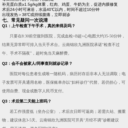
补充蛋白质≥1.5g/kg体重，红肉、鸡蛋、牛奶为主，促进内膜修复
术后24小时可淋浴，水温40℃以内，时间不超过10分钟
出现发热＞38℃或持续腹痛，立即就诊
七、常见疑问一次说清
Q1：上午检查下午手术，真的来得及吗？
只要在8:30前空腹到医院，完成血检+B超+心电图大约35-50分钟，
结果无异常即可排入当天手术台。云南锦欣九洲医院承诺“检查不过
午、手术不隔夜”，超时免当天麻醉费。
Q2：会不会被家人/同事查到就诊记录？
医院对每位患者生成唯一随机码，病历封存后非本人无法调取；电
子发票可开具通用名称，医保账单亦以“妇科诊疗”代替。若仍担心，可
使用自费、现金或数字人民币支付。
Q3：术后第二天能上班吗？
若工作强度低（坐办公室），术后次日即可返岗；若需久站、搬重
物，建议休息3-5天。云南锦欣九洲医院可开具“月经不调”诊断建议