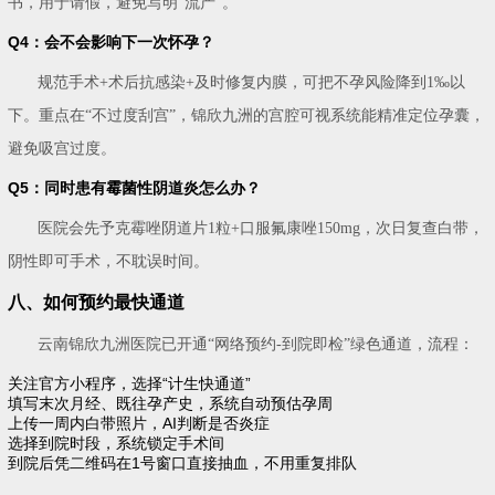
书，用于请假，避免写明“流产”。
Q4：会不会影响下一次怀孕？
规范手术+术后抗感染+及时修复内膜，可把不孕风险降到1‰以
下。重点在“不过度刮宫”，锦欣九洲的宫腔可视系统能精准定位孕囊，
避免吸宫过度。
Q5：同时患有霉菌性阴道炎怎么办？
医院会先予克霉唑阴道片1粒+口服氟康唑150mg，次日复查白带，
阴性即可手术，不耽误时间。
八、如何预约最快通道
云南锦欣九洲医院已开通“网络预约-到院即检”绿色通道，流程：
关注官方小程序，选择“计生快通道”
填写末次月经、既往孕产史，系统自动预估孕周
上传一周内白带照片，AI判断是否炎症
选择到院时段，系统锁定手术间
到院后凭二维码在1号窗口直接抽血，不用重复排队