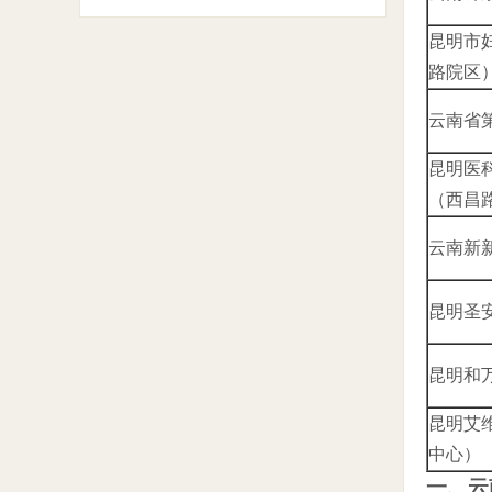
昆明市
路院区
云南省
昆明医
（西昌
云南新
昆明圣
昆明和
昆明艾
中心）
一、云