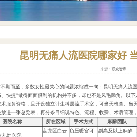
昆明无痛人流医院哪家好 
来源：
联众智库
外”不期而至，多数女性最关心的问题浓缩成一句：昆明无痛人流
痛、快捷”做得面面俱到的机构并不多，却也不是凤毛麟角。以下
技术服务资格，且开设独立计生科层流手术室，可当天检查、当
先放进一张总览表，再分条目细说特色、流程、收费、术后管理
医院名称
所在区域
手术方式
麻醉团队
盘龙区白云
负压暖宫可
副高及以上麻醉
欣九洲医院