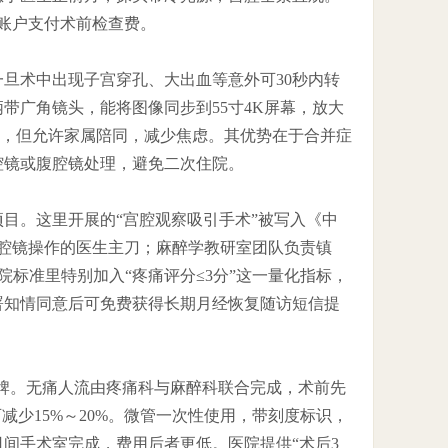
账户支付术前检查费。
旦术中出现子宫穿孔、大出血等意外可30秒内转
带广角镜头，能将图像同步到55寸4K屏幕，放大
小时，但允许家属陪同，减少焦虑。其优势在于合并症
腔镜或腹腔镜处理，避免二次住院。
目。这里开展的“宫腔观察吸引手术”被写入《中
宫腔镜操作的医生主刀；麻醉学教研室团队负责镇
院标准里特别加入“疼痛评分≤3分”这一量化指标，
署知情同意后可免费获得长期月经恢复随访短信提
品牌。无痛人流由疼痛科与麻醉科联合完成，术前先
减少15%～20%。微管一次性使用，带刻度标识，
间手术室完成，费用后者更低。医院提供“术后3