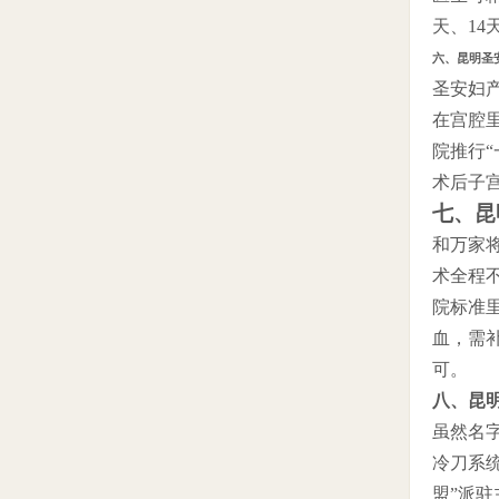
天、1
六、昆明圣
圣安妇产
在宫腔
院推行
术后子
七、昆
和万家
术全程
院标准
血，需补
可。
八、昆
虽然名
冷刀系统
盟”派