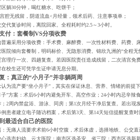
醒区躺30分钟，喝红糖水、吃饼干；
查宫腔无残留，阴道流血<月经量，领术后药、注意事项单；
交代复诊时间，离院回家。全程耗时约2.5～3小时。
支付：套餐制VS分项收费
构普遍采用分项收费：手术费、麻醉费、一次性材料费、药费、
营医院倾向套餐制，明码标价、无隐形消费。锦欣九洲的“全程无
暖宫理疗一次、四趟复查。若因医院责任造成残留，二次清宫免
对在校生还可凭学生证申请无息分期。
复：真正的“小月子”并非躺两周
念认为流产要“坐小月子”，其实在保证休息、营养、情绪的前提下
月子”方案：术后6小时内避免开车、高空作业；24小时内忌辛辣
作；2周内禁盆浴、游泳、同房；第1次月经干净后复查。若出现
每例患者建立电子随访档案，术后第3天、第14天短信提醒复查时
到最适合自己的医院
看距离：无痛人流要求术前6小时空腹，术后体虚，选择地铁、公交
中心选市妇幼、云大医院；南市区选圣安、省三院；西市区选新