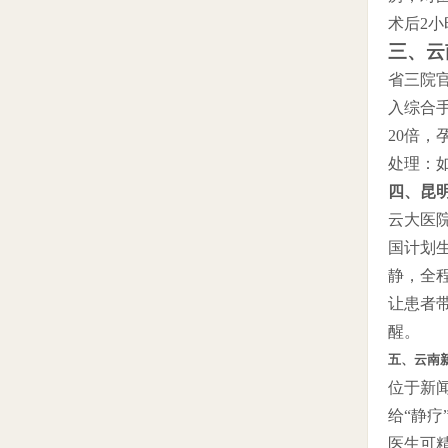
术后2
三、云
省三院
入综合
20倍，
处理：
四、昆
云大医
国计划
静，全
让患者
醒。
五、云南
位于新
给“静
医生可