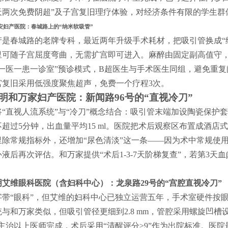
4天两次免费阴超”及子宫复旧理疗体验，对经济条件有限的学生群
安妇产医院：春城路上的“纳米软吸管”
是春城路的老牌专科，最近两年升级手术耗材，把吸引管换成“纳米
里可随子宫屈度弯曲，无需扩宫即可进入。麻醉由固定副高值守，
“一医一患一诊室”预诊模式，B超医生与手术医生同组，避免重
宫复旧采用低强度聚焦超声，免费一个疗程3次。
明和万家妇产医院：新闻路96号的“直视冷刀”
将“直视人流系统”与“冷刀”概念结合：吸引管末端加设陶瓷保护
不超过5分钟，出血量平均15 ml。医院把术后观察区布置成酒
里除常规指标外，还增加“尿色清淡”这一条——因为术中常规使
液后再次评估。和万家提供“术后1-3-7天阶梯复查”，若第3天血β
明艾维眼科医院（含妇科中心）：龙泉路29号的“宫腔直视冷刀”
字带“眼科”，但艾维的妇科中心已独立运营五年，手术室硬件按
与和万家类似，但吸引管径更细到2.8 mm，管腔采用螺旋凹
驻主治以上医师完成，术后采用“清醒评分≥9”作为出院标准。医