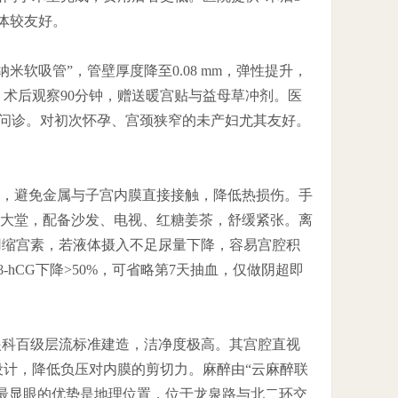
体较友好。
软吸管”，管壁厚度降至0.08 mm，弹性提升，
术后观察90分钟，赠送暖宫贴与益母草冲剂。医
复问诊。对初次怀孕、宫颈狭窄的未产妇尤其友好。
套，避免金属与子宫内膜直接接触，降低热损伤。手
店式大堂，配备沙发、电视、红糖姜茶，舒缓紧张。离
用缩宫素，若液体摄入不足尿量下降，容易宫腔积
-hCG下降>50%，可省略第7天抽血，仅做阴超即
眼科百级层流标准建造，洁净度极高。其宫腔直视
槽设计，降低负压对内膜的剪切力。麻醉由“云麻醉联
院最显眼的优势是地理位置，位于龙泉路与北二环交