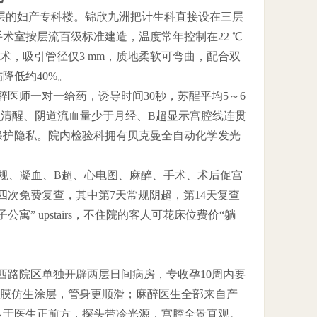
2层的妇产专科楼。锦欣九洲把计生科直接设在三层
术室按层流百级标准建造，温度常年控制在22 ℃
”技术，吸引管径仅3 mm，质地柔软可弯曲，配合双
降低约40%。
醉医师一对一给药，诱导时间30秒，苏醒平均5～6
识清醒、阴道流血量少于月经、B超显示宫腔线连贯
保护隐私。院内检验科拥有贝克曼全自动化学发光
规、凝血、B超、心电图、麻醉、手术、术后促宫
天四次免费复查，其中第7天常规阴超，第14天复查
 upstairs，不住院的客人可花床位费价“躺
西路院区单独开辟两层日间病房，专收孕10周内要
羊膜仿生涂层，管身更顺滑；麻醉医生全部来自产
悬于医生正前方，探头带冷光源，宫腔全景直观。