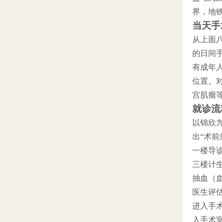
界，地
当天手
从上面
的日间手
有成年
位置。
宫肌瘤
就诊流
以锦欣
出“术前
一楼导
三楼计
抽血（血
医生评
进入手
入手术室