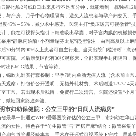
白云路地铁2号线D口出来步行不足五分钟，就能看到一栋独栋1
域，与产房、月子中心物理隔离，避免人流患者与孕产妇交叉。手
，湿度45%～55%，减少术中感染。医院主打“负压暖宫可视微管
设计，能在可视探头指引下精准吸出孕囊，对子宫内膜的机械损伤
采用“静脉丙泊酚+小剂量瑞芬太尼”靶控输注，由副高及以上麻
术后30分钟内90%以上患者可自主行走。当天出院门槛清晰：意
即可离院。术后康复区配有30张观察床，全部实现半封闭隔帘，
时出β-hCG结果，节省等待。
面，锦欣九洲实行套餐制：早孕7周内单胎无痛人流（含术前血常
天观察）打包价公开透明，无额外耗材费。术后赠送1-3-7-14
至正常。若出现术后残留，免费行二次清宫。医院还设置“小月子公寓”
时，减轻回家路途奔波。
明市妇幼保健院：公立三甲的“日间人流病房”
南省最早一批通过WHO爱婴医院评估的公立三甲，市妇幼在华山
人流的女性。特色在于“仿生微管”与“产房产麻”结合：微管采集
围产期气道管理经验丰富。手术在开环式可视系统下完成，屏幕