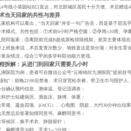
铁4号线小菜园站B口直达，对北部城区居民十分方便。术后赠送4
术当天回家的共性与差异
八家机构可以看出，“当天回家”并非一句广告语，而是基于层流
术模式。共性包括：①术前6小时严格空腹；②孕周≤10周、孕囊
人陪同返家；⑤离院前完成B超或尿检排除残留。差异主要体现
对上班族来说，术后复查次数少、地铁直达是加分项；对未生育
等复杂情况，综合三甲的多学科联动能力更强。
程拆解：从进门到回家只需要几小时
九洲医院为例，患者可在微信公众号“云南锦欣九洲医院”提前挂号
须知”：前晚22:00后禁食、术日穿宽松衣裤、带卫生巾与陪护人
诊台确认预约信息、测体温、登记流调表；
生科护士站建病历、测血压、脉搏、体重；
常规、凝血四项、β-hCG）、心电图、阴超，大约30分钟出结
估无禁忌后签署知情同意书、麻醉同意书；
术等候区，换手术衣、静脉留针；
，麻醉诱导30秒，手术3～5分钟；