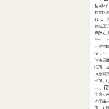
盘龙区
独立区
±1 ℃
腔减压
麻醉方式
分钟，
无残留
仪，半小
价格层
缩药、当
血激素直
平”6小
二、昆
作为云
求无痛
房，对