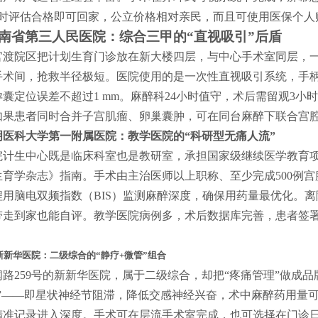
小时评估合格即可回家，公立价格相对亲民，而且可使用医保个人
南省第三人民医院：综合三甲的“直视吸引”后盾
官渡院区把计划生育门诊放在新大楼四层，与中心手术室同层，一
手术间，抢救半径极短。医院使用的是一次性直视吸引系统，手柄
孕囊定位误差不超过1 mm。麻醉科24小时值守，术后需留观3
如果患者同时合并子宫肌瘤、卵巢囊肿，可在同台麻醉下联合宫
明医科大学第一附属医院：教学医院的“科研型无痛人流”
院计生中心既是临床科室也是教研室，承担国家级继续医学教育项
生育学杂志》指南。手术由主治医师以上职称、至少完成500例
程用脑电双频指数（BIS）监测麻醉深度，确保用药量最优化。离
带走到家也能自评。教学医院病例多，术后数据库完善，患者签
新新华医院：二级综合的“静疗+微管”组合
闻路259号的新新华医院，属于二级综合，却把“疼痛管理”做成
疗”——即星状神经节阻滞，降低交感神经兴奋，术中麻醉药用量可
精准记录进入深度。手术可在层流手术室完成，也可选择在门诊日