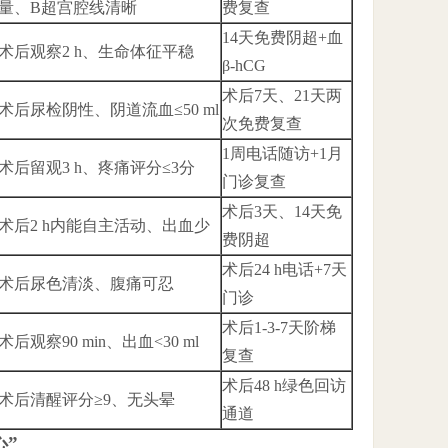
量、B超宫腔线清晰
费复查
14天免费阴超+血
术后观察2 h、生命体征平稳
β-hCG
术后7天、21天两
术后尿检阴性、阴道流血≤50 ml
次免费复查
1周电话随访+1月
术后留观3 h、疼痛评分≤3分
门诊复查
术后3天、14天免
术后2 h内能自主活动、出血少
费阴超
术后24 h电话+7天
术后尿色清淡、腹痛可忍
门诊
术后1-3-7天阶梯
术后观察90 min、出血<30 ml
复查
术后48 h绿色回访
术后清醒评分≥9、无头晕
通道
心”