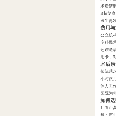
术后清
B超复
医生再次
费用与
公立机
专科民
还赠送
用卡，
术后康
传统观
小时微
体力工
医院为
如何选
1. 
科；市