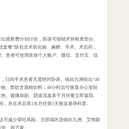
床位观察费分别计价，医保可报销术前检查部分。
忧套餐”除包含术前化验、麻醉、手术、术后药，
费。患者可使用医保个人账户、微信、支付宝、信
，日间手术患者无需绝对卧床。锦欣九洲给出“48
食物、禁饮含酒精饮料；48小时后可恢复办公室轻
发热、腹痛加剧、阴道流血多于月经量立即返院。
间，并在术后第1次月经第5天推送避孕科普。
直达可减少晕吐风险。北部城区选锦欣九洲、艾维眼
新华、和万家。