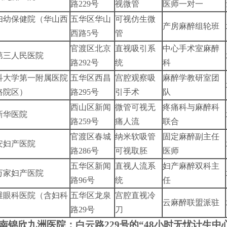
路229号
视微管
医师一对一
妇幼保健院（华山西
五华区华山
可视仿生微
产房麻醉组轮班
）
西路5号
管
官渡区北京
直视吸引系
中心手术室麻醉
第三人民医院
路292号
统
科
科大学第一附属医院
五华区西昌
宫腔观察吸
麻醉学教研室团
路院区）
路295号
引手术
队
西山区新闻
微管可视无
疼痛科与麻醉科
新华医院
路259号
痛人流
联合
官渡区春城
纳米软吸管
固定麻醉副主任
安妇产医院
路286号
可视取胚
医师
五华区新闻
直视人流系
妇产麻醉双科主
万家妇产医院
路96号
统
任
维眼科医院（含妇科
五华区龙泉
宫腔直视冷
云麻醉联盟派驻
路29号
刀
南锦欣九洲医院：白云路229号的“48小时无忧计生中