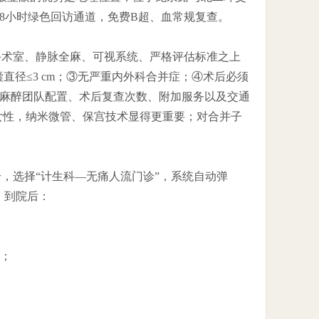
8小时绿色回访通道，免费B超、血常规复查。
手术室、静脉全麻、可视系统、严格评估标准之上
直径≤3 cm；③无严重内外科合并症；④术后必须
在麻醉团队配置、术后复查次数、附加服务以及交通
女性，纳米微管、保宫技术显得更重要；对合并子
，选择“计生科—无痛人流门诊”，系统自动弹
。到院后：
果；