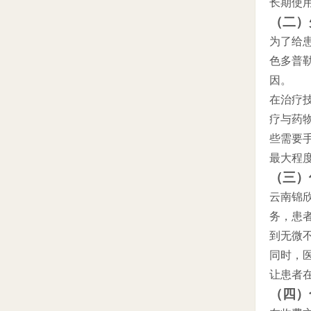
长期使
（二）
为了给
色多普
因。
在治疗
疗与药
些需要
最大程
（三）
云南锦
务，患
到无微
同时，
让患者
（四）