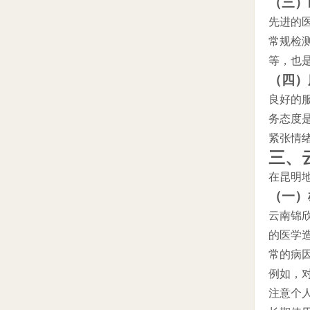
（三）
先进的
常规检
等，也
（四）
良好的
务态度
紧张情
三、
在昆明
（一）
云南锦
的医学
常的病
例如，
注意个