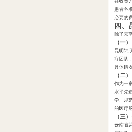
在收费
患者各
必要的
四、
除了云
（一）
昆明锦
疗团队
具体情
（二）
作为一
水平先
学、规
的医疗
（三）
云南省