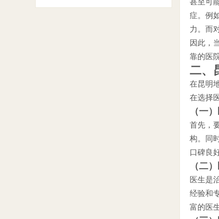
甚至可
症。例
力。而
因此，
靠的医
二、
在昆明
在选择
（一）
首先，
构。同
口碑良
（二）
医生是
经验和
富的医