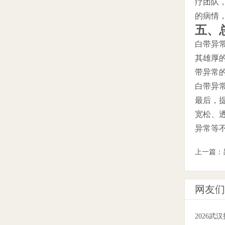
疗团队
的病情
五、
白带异
其雄厚
带异常
白带异
最后，
宽松、
异常等
上一篇：
网友们
2026