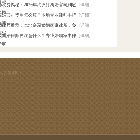
养权
收费揭秘：2026年武汉打离婚官司到底
[详细]
？协
打离婚官司费用怎么算？本地专业律师手把
[详细]
办离
离婚律师推荐：本地资深婚姻家事律所，免
[详细]
离婚
汉找离婚律师要注意什么？专业婚姻家事律
[详细]
争取
尽快妥善处理！