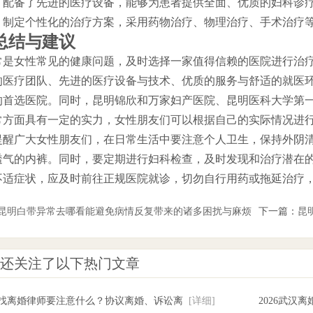
，配备了先进的医疗设备，能够为患者提供全面、优质的妇科诊
，制定个性化的治疗方案，采用药物治疗、物理治疗、手术治疗
总结与建议
常是女性常见的健康问题，及时选择一家值得信赖的医院进行治
的医疗团队、先进的医疗设备与技术、优质的服务与舒适的就医
的首选医院。同时，昆明锦欣和万家妇产医院、昆明医科大学第
常方面具有一定的实力，女性朋友们可以根据自己的实际情况进
提醒广大女性朋友们，在日常生活中要注意个人卫生，保持外阴
透气的内裤。同时，要定期进行妇科检查，及时发现和治疗潜在
不适症状，应及时前往正规医院就诊，切勿自行用药或拖延治疗
昆明白带异常去哪看能避免病情反复带来的诸多困扰与麻烦
下一篇：
昆
还关注了以下热门文章
武汉找离婚律师要注意什么？协议离婚、诉讼离
[详细]
2026武汉