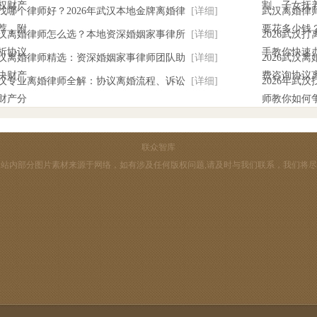
权财产
割、子女抚
找哪个律师好？2026年武汉本地金牌离婚律
[详细]
武汉离婚律师
荐，附
要花多少钱
年武汉离婚律师怎么选？本地资深婚姻家事律所
[详细]
2026武汉
析协议
手教你快速
年武汉离婚律师精选：资深婚姻家事律师团队助
[详细]
2026武汉
决财产
费咨询协议
年武汉专业离婚律师全解：协议离婚流程、诉讼
[详细]
2026年武
财产分
师教你如何
联众智库
站内部分图片素材来源于网络，如有涉及任何版权问题,请及时与我们联系，我们将